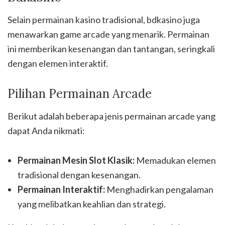
Selain permainan kasino tradisional, bdkasino juga
menawarkan game arcade yang menarik. Permainan
ini memberikan kesenangan dan tantangan, seringkali
dengan elemen interaktif.
Pilihan Permainan Arcade
Berikut adalah beberapa jenis permainan arcade yang
dapat Anda nikmati:
Permainan Mesin Slot Klasik:
Memadukan elemen
tradisional dengan kesenangan.
Permainan Interaktif:
Menghadirkan pengalaman
yang melibatkan keahlian dan strategi.