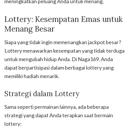
meningkatkan peluang Anda untuk menang.
Lottery: Kesempatan Emas untuk
Menang Besar
Siapa yang tidak ingin memenangkan jackpot besar?
Lottery menawarkan kesempatan yang tidak terduga
untuk mengubah hidup Anda. Di Naga169, Anda
dapat berpartisipasi dalam berbagai lottery yang
memiliki hadiah menarik.
Strategi dalam Lottery
Sama seperti permainan lainnya, ada beberapa
strategi yang dapat Anda terapkan saat bermain
lottery: