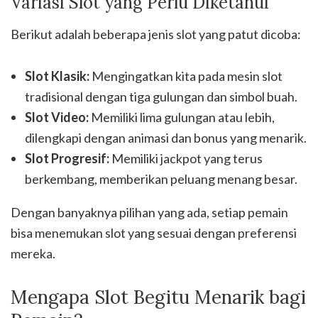
Variasi Slot yang Perlu Diketahui
Berikut adalah beberapa jenis slot yang patut dicoba:
Slot Klasik:
Mengingatkan kita pada mesin slot
tradisional dengan tiga gulungan dan simbol buah.
Slot Video:
Memiliki lima gulungan atau lebih,
dilengkapi dengan animasi dan bonus yang menarik.
Slot Progresif:
Memiliki jackpot yang terus
berkembang, memberikan peluang menang besar.
Dengan banyaknya pilihan yang ada, setiap pemain
bisa menemukan slot yang sesuai dengan preferensi
mereka.
Mengapa Slot Begitu Menarik bagi