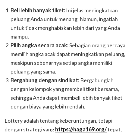
Beli lebih banyak tiket:
Ini jelas meningkatkan
peluang Anda untuk menang. Namun, ingatlah
untuk tidak menghabiskan lebih dari yang Anda
mampu.
Pilih angka secara acak:
Sebagian orang percaya
memilih angka acak dapat meningkatkan peluang,
meskipun sebenarnya setiap angka memiliki
peluang yang sama.
Bergabung dengan sindikat:
Bergabunglah
dengan kelompok yang membeli tiket bersama,
sehingga Anda dapat membeli lebih banyak tiket
dengan biaya yang lebih rendah.
Lottery adalah tentang keberuntungan, tetapi
dengan strategi yang
https://naga169.org/
tepat,