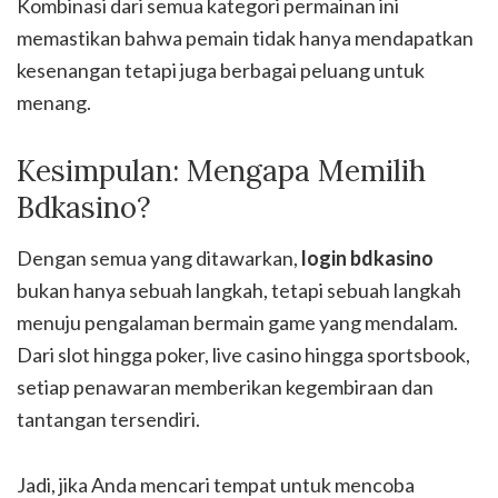
Kombinasi dari semua kategori permainan ini
memastikan bahwa pemain tidak hanya mendapatkan
kesenangan tetapi juga berbagai peluang untuk
menang.
Kesimpulan: Mengapa Memilih
Bdkasino?
Dengan semua yang ditawarkan,
login bdkasino
bukan hanya sebuah langkah, tetapi sebuah langkah
menuju pengalaman bermain game yang mendalam.
Dari slot hingga poker, live casino hingga sportsbook,
setiap penawaran memberikan kegembiraan dan
tantangan tersendiri.
Jadi, jika Anda mencari tempat untuk mencoba