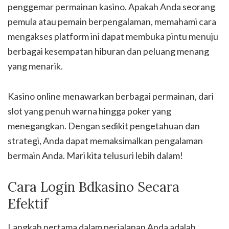
penggemar permainan kasino. Apakah Anda seorang
pemula atau pemain berpengalaman, memahami cara
mengakses platform ini dapat membuka pintu menuju
berbagai kesempatan hiburan dan peluang menang
yang menarik.
Kasino online menawarkan berbagai permainan, dari
slot yang penuh warna hingga poker yang
menegangkan. Dengan sedikit pengetahuan dan
strategi, Anda dapat memaksimalkan pengalaman
bermain Anda. Mari kita telusuri lebih dalam!
Cara Login Bdkasino Secara
Efektif
Langkah pertama dalam perjalanan Anda adalah