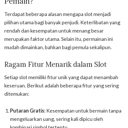
Pemain?
Terdapat beberapa alasan mengapa slot menjadi
pilihan utama bagi banyak penjudi. Keterlibatan yang
rendah dan kesempatan untuk menang besar
merupakan faktor utama. Selain itu, permainan ini
mudah dimainkan, bahkan bagi pemula sekalipun.
Ragam Fitur Menarik dalam Slot
Setiap slot memiliki fitur unik yang dapat menambah
keseruan. Berikut adalah beberapa fitur yang sering
ditemukan:
Putaran Gratis:
Kesempatan untuk bermain tanpa
mengeluarkan uang, sering kali dipicu oleh
kombinasi simbol tertentu.