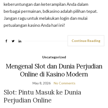
keberuntungan dan keterampilan Anda dalam
berbagai permainan, bdkasino adalah pilihan tepat.
Jangan ragu untuk melakukan login dan mulai
petualangan kasino Anda hari ini!
Continue Reading
Uncategorized
Mengenal Slot dan Dunia Perjudian
Online di Kasino Modern
May 8, 2026
No Comments
Slot: Pintu Masuk ke Dunia
Perjudian Online