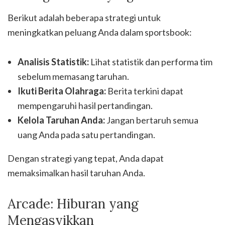
Berikut adalah beberapa strategi untuk
meningkatkan peluang Anda dalam sportsbook:
Analisis Statistik:
Lihat statistik dan performa tim
sebelum memasang taruhan.
Ikuti Berita Olahraga:
Berita terkini dapat
mempengaruhi hasil pertandingan.
Kelola Taruhan Anda:
Jangan bertaruh semua
uang Anda pada satu pertandingan.
Dengan strategi yang tepat, Anda dapat
memaksimalkan hasil taruhan Anda.
Arcade: Hiburan yang
Mengasyikkan