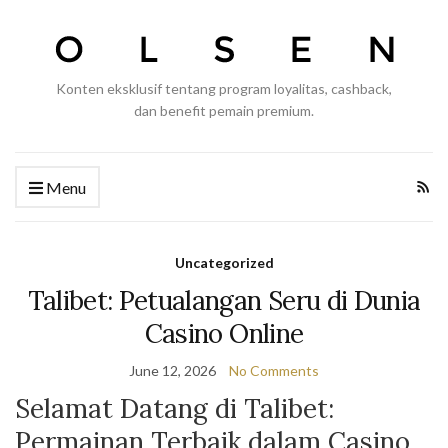
Konten eksklusif tentang program loyalitas, cashback,
dan benefit pemain premium.
Menu
Uncategorized
Talibet: Petualangan Seru di Dunia
Casino Online
June 12, 2026
No Comments
Selamat Datang di Talibet:
Permainan Terbaik dalam Casino