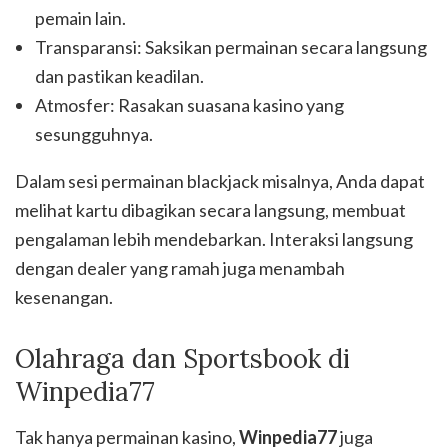
pemain lain.
Transparansi: Saksikan permainan secara langsung
dan pastikan keadilan.
Atmosfer: Rasakan suasana kasino yang
sesungguhnya.
Dalam sesi permainan blackjack misalnya, Anda dapat
melihat kartu dibagikan secara langsung, membuat
pengalaman lebih mendebarkan. Interaksi langsung
dengan dealer yang ramah juga menambah
kesenangan.
Olahraga dan Sportsbook di
Winpedia77
Tak hanya permainan kasino,
Winpedia77
juga