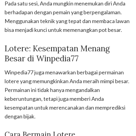
Pada satu sesi, Anda mungkin menemukan diri Anda
berhadapan dengan pemain yang berpengalaman.
Menggunakan teknik yang tepat dan membaca lawan
bisa menjadi kunci untuk memenangkan pot besar.
Lotere: Kesempatan Menang
Besar di Winpedia77
Winpedia77 juga menawarkan berbagai permainan
lotere yang memungkinkan Anda meraih mimpi besar.
Permainan ini tidak hanya mengandalkan
keberuntungan, tetapi juga memberi Anda
kesempatan untuk merencanakan dan memprediksi
dengan bijak.
Cara Bermain Lotere