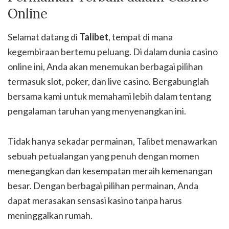
Online
Selamat datang di
Talibet
, tempat di mana
kegembiraan bertemu peluang. Di dalam dunia casino
online ini, Anda akan menemukan berbagai pilihan
termasuk slot, poker, dan live casino. Bergabunglah
bersama kami untuk memahami lebih dalam tentang
pengalaman taruhan yang menyenangkan ini.
Tidak hanya sekadar permainan, Talibet menawarkan
sebuah petualangan yang penuh dengan momen
menegangkan dan kesempatan meraih kemenangan
besar. Dengan berbagai pilihan permainan, Anda
dapat merasakan sensasi kasino tanpa harus
meninggalkan rumah.