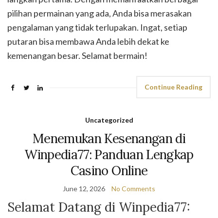
pilihan permainan yang ada, Anda bisa merasakan
pengalaman yang tidak terlupakan. Ingat, setiap
putaran bisa membawa Anda lebih dekat ke
kemenangan besar. Selamat bermain!
Continue Reading
Uncategorized
Menemukan Kesenangan di
Winpedia77: Panduan Lengkap
Casino Online
June 12, 2026
No Comments
Selamat Datang di Winpedia77: