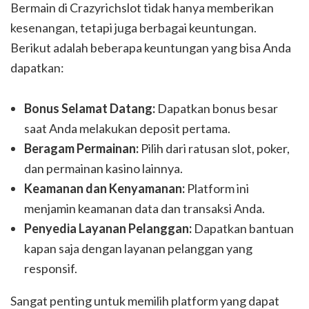
Bermain di Crazyrichslot tidak hanya memberikan
kesenangan, tetapi juga berbagai keuntungan.
Berikut adalah beberapa keuntungan yang bisa Anda
dapatkan:
Bonus Selamat Datang:
Dapatkan bonus besar
saat Anda melakukan deposit pertama.
Beragam Permainan:
Pilih dari ratusan slot, poker,
dan permainan kasino lainnya.
Keamanan dan Kenyamanan:
Platform ini
menjamin keamanan data dan transaksi Anda.
Penyedia Layanan Pelanggan:
Dapatkan bantuan
kapan saja dengan layanan pelanggan yang
responsif.
Sangat penting untuk memilih platform yang dapat