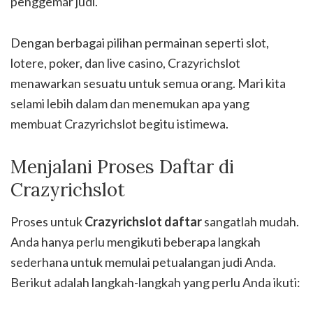
penggemar judi.
Dengan berbagai pilihan permainan seperti slot,
lotere, poker, dan live casino, Crazyrichslot
menawarkan sesuatu untuk semua orang. Mari kita
selami lebih dalam dan menemukan apa yang
membuat Crazyrichslot begitu istimewa.
Menjalani Proses Daftar di
Crazyrichslot
Proses untuk
Crazyrichslot daftar
sangatlah mudah.
Anda hanya perlu mengikuti beberapa langkah
sederhana untuk memulai petualangan judi Anda.
Berikut adalah langkah-langkah yang perlu Anda ikuti: