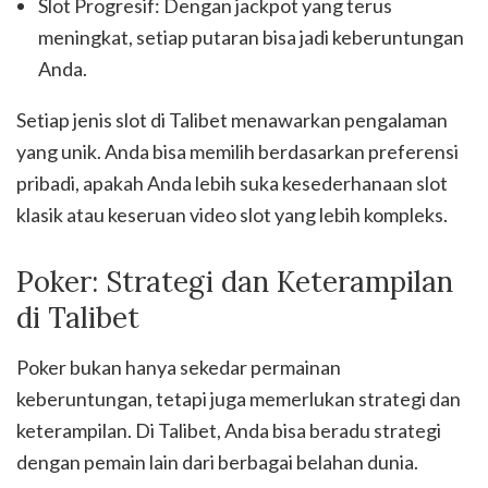
Slot Progresif: Dengan jackpot yang terus
meningkat, setiap putaran bisa jadi keberuntungan
Anda.
Setiap jenis slot di Talibet menawarkan pengalaman
yang unik. Anda bisa memilih berdasarkan preferensi
pribadi, apakah Anda lebih suka kesederhanaan slot
klasik atau keseruan video slot yang lebih kompleks.
Poker: Strategi dan Keterampilan
di Talibet
Poker bukan hanya sekedar permainan
keberuntungan, tetapi juga memerlukan strategi dan
keterampilan. Di Talibet, Anda bisa beradu strategi
dengan pemain lain dari berbagai belahan dunia.