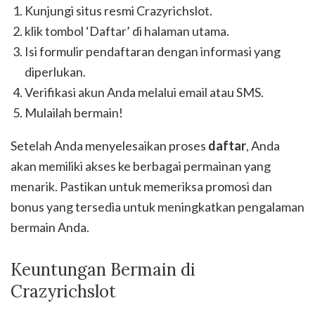
Kunjungi situs resmi Crazyrichslot.
klik tombol ‘Daftar’ di halaman utama.
Isi formulir pendaftaran dengan informasi yang
diperlukan.
Verifikasi akun Anda melalui email atau SMS.
Mulailah bermain!
Setelah Anda menyelesaikan proses
daftar
, Anda
akan memiliki akses ke berbagai permainan yang
menarik. Pastikan untuk memeriksa promosi dan
bonus yang tersedia untuk meningkatkan pengalaman
bermain Anda.
Keuntungan Bermain di
Crazyrichslot