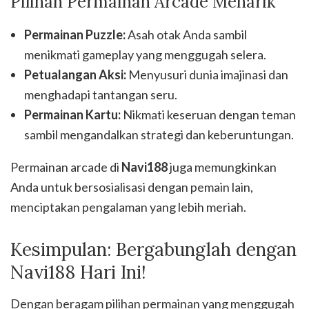
Pilihan Permainan Arcade Menarik
Permainan Puzzle:
Asah otak Anda sambil
menikmati gameplay yang menggugah selera.
Petualangan Aksi:
Menyusuri dunia imajinasi dan
menghadapi tantangan seru.
Permainan Kartu:
Nikmati keseruan dengan teman
sambil mengandalkan strategi dan keberuntungan.
Permainan arcade di
Navi188
juga memungkinkan
Anda untuk bersosialisasi dengan pemain lain,
menciptakan pengalaman yang lebih meriah.
Kesimpulan: Bergabunglah dengan
Navi188 Hari Ini!
Dengan beragam pilihan permainan yang menggugah