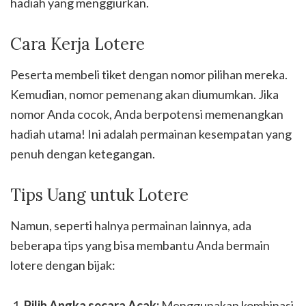
hadiah yang menggiurkan.
Cara Kerja Lotere
Peserta membeli tiket dengan nomor pilihan mereka.
Kemudian, nomor pemenang akan diumumkan. Jika
nomor Anda cocok, Anda berpotensi memenangkan
hadiah utama! Ini adalah permainan kesempatan yang
penuh dengan ketegangan.
Tips Uang untuk Lotere
Namun, seperti halnya permainan lainnya, ada
beberapa tips yang bisa membantu Anda bermain
lotere dengan bijak:
Pilih Angka secara Acak:
Menggunakan kombinasi