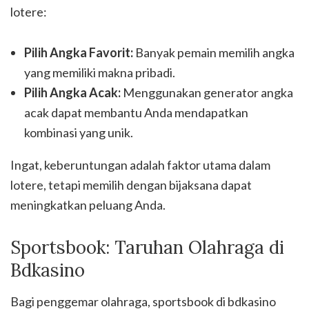
lotere:
Pilih Angka Favorit:
Banyak pemain memilih angka
yang memiliki makna pribadi.
Pilih Angka Acak:
Menggunakan generator angka
acak dapat membantu Anda mendapatkan
kombinasi yang unik.
Ingat, keberuntungan adalah faktor utama dalam
lotere, tetapi memilih dengan bijaksana dapat
meningkatkan peluang Anda.
Sportsbook: Taruhan Olahraga di
Bdkasino
Bagi penggemar olahraga, sportsbook di bdkasino