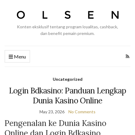
Konten eksklusif tentang program loyalitas, cashback,
dan benefit pemain premium.
Menu
Uncategorized
Login Bdkasino: Panduan Lengkap
Dunia Kasino Online
May 23, 2026
No Comments
Pengenalan ke Dunia Kasino
Online dan Login Bdkasino