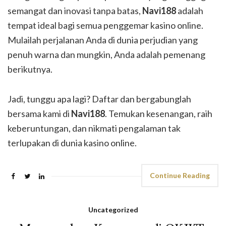
semangat dan inovasi tanpa batas,
Navi188
adalah
tempat ideal bagi semua penggemar kasino online.
Mulailah perjalanan Anda di dunia perjudian yang
penuh warna dan mungkin, Anda adalah pemenang
berikutnya.
Jadi, tunggu apa lagi? Daftar dan bergabunglah
bersama kami di
Navi188
. Temukan kesenangan, raih
keberuntungan, dan nikmati pengalaman tak
terlupakan di dunia kasino online.
Continue Reading
Uncategorized