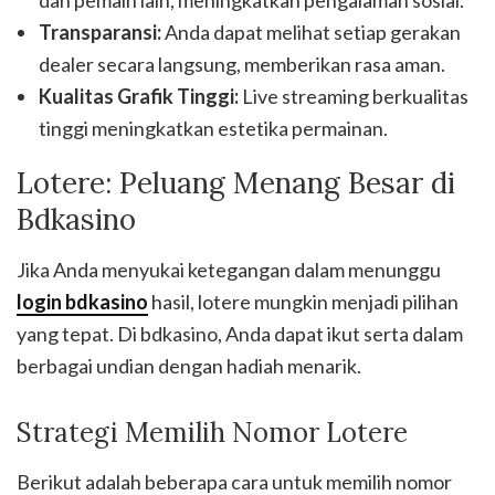
dan pemain lain, meningkatkan pengalaman sosial.
Transparansi:
Anda dapat melihat setiap gerakan
dealer secara langsung, memberikan rasa aman.
Kualitas Grafik Tinggi:
Live streaming berkualitas
tinggi meningkatkan estetika permainan.
Lotere: Peluang Menang Besar di
Bdkasino
Jika Anda menyukai ketegangan dalam menunggu
login bdkasino
hasil, lotere mungkin menjadi pilihan
yang tepat. Di bdkasino, Anda dapat ikut serta dalam
berbagai undian dengan hadiah menarik.
Strategi Memilih Nomor Lotere
Berikut adalah beberapa cara untuk memilih nomor