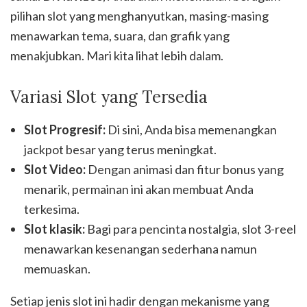
pilihan slot yang menghanyutkan, masing-masing
menawarkan tema, suara, dan grafik yang
menakjubkan. Mari kita lihat lebih dalam.
Variasi Slot yang Tersedia
Slot Progresif:
Di sini, Anda bisa memenangkan
jackpot besar yang terus meningkat.
Slot Video:
Dengan animasi dan fitur bonus yang
menarik, permainan ini akan membuat Anda
terkesima.
Slot klasik:
Bagi para pencinta nostalgia, slot 3-reel
menawarkan kesenangan sederhana namun
memuaskan.
Setiap jenis slot ini hadir dengan mekanisme yang