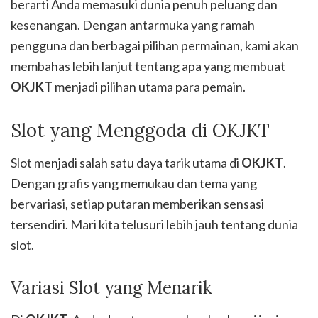
berarti Anda memasuki dunia penuh peluang dan
kesenangan. Dengan antarmuka yang ramah
pengguna dan berbagai pilihan permainan, kami akan
membahas lebih lanjut tentang apa yang membuat
OKJKT
menjadi pilihan utama para pemain.
Slot yang Menggoda di OKJKT
Slot menjadi salah satu daya tarik utama di
OKJKT
.
Dengan grafis yang memukau dan tema yang
bervariasi, setiap putaran memberikan sensasi
tersendiri. Mari kita telusuri lebih jauh tentang dunia
slot.
Variasi Slot yang Menarik