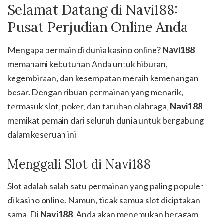
Selamat Datang di Navi188:
Pusat Perjudian Online Anda
Mengapa bermain di dunia kasino online?
Navi188
memahami kebutuhan Anda untuk hiburan,
kegembiraan, dan kesempatan meraih kemenangan
besar. Dengan ribuan permainan yang menarik,
termasuk slot, poker, dan taruhan olahraga,
Navi188
memikat pemain dari seluruh dunia untuk bergabung
dalam keseruan ini.
Menggali Slot di Navi188
Slot adalah salah satu permainan yang paling populer
di kasino online. Namun, tidak semua slot diciptakan
sama. Di
Navi188
, Anda akan menemukan beragam