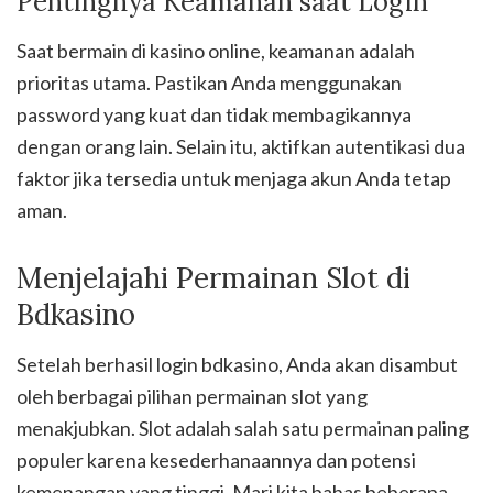
Pentingnya Keamanan saat Login
Saat bermain di kasino online, keamanan adalah
prioritas utama. Pastikan Anda menggunakan
password yang kuat dan tidak membagikannya
dengan orang lain. Selain itu, aktifkan autentikasi dua
faktor jika tersedia untuk menjaga akun Anda tetap
aman.
Menjelajahi Permainan Slot di
Bdkasino
Setelah berhasil login bdkasino, Anda akan disambut
oleh berbagai pilihan permainan slot yang
menakjubkan. Slot adalah salah satu permainan paling
populer karena kesederhanaannya dan potensi
kemenangan yang tinggi. Mari kita bahas beberapa