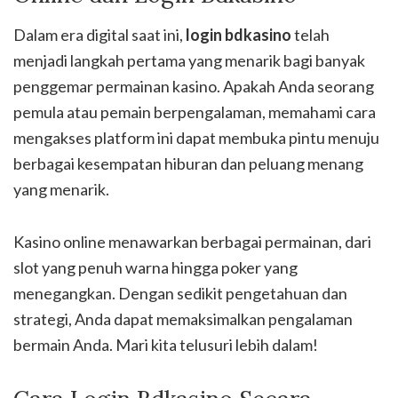
Dalam era digital saat ini,
login bdkasino
telah
menjadi langkah pertama yang menarik bagi banyak
penggemar permainan kasino. Apakah Anda seorang
pemula atau pemain berpengalaman, memahami cara
mengakses platform ini dapat membuka pintu menuju
berbagai kesempatan hiburan dan peluang menang
yang menarik.
Kasino online menawarkan berbagai permainan, dari
slot yang penuh warna hingga poker yang
menegangkan. Dengan sedikit pengetahuan dan
strategi, Anda dapat memaksimalkan pengalaman
bermain Anda. Mari kita telusuri lebih dalam!