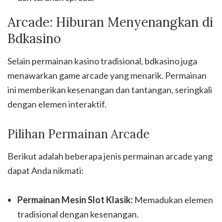
Arcade: Hiburan Menyenangkan di
Bdkasino
Selain permainan kasino tradisional, bdkasino juga
menawarkan game arcade yang menarik. Permainan
ini memberikan kesenangan dan tantangan, seringkali
dengan elemen interaktif.
Pilihan Permainan Arcade
Berikut adalah beberapa jenis permainan arcade yang
dapat Anda nikmati:
Permainan Mesin Slot Klasik:
Memadukan elemen
tradisional dengan kesenangan.