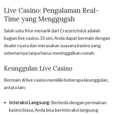
Live Casino: Pengalaman Real-
Time yang Menggugah
Salah satu fitur menarik dari Crazyrichslot adalah
bagian live casino. Di sini, Anda dapat bermain dengan
dealer nyata dan merasakan suasana kasino yang
sebenarnya tanpa harus meninggalkan rumah.
Keunggulan Live Casino
Bermain di live casino memiliki beberapa keunggulan,
antara lain:
Interaksi Langsung:
Berbeda dengan permainan
kasino biasa, Anda bisa berinteraksi langsung