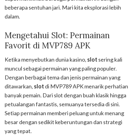
beberapa sentuhan jari. Mari kita eksplorasi lebih
dalam.
Mengetahui Slot: Permainan
Favorit di MVP789 APK
Ketika menyebutkan dunia kasino,
slot
sering kali
muncul sebagai permainan yang paling populer.
Dengan berbagai tema dan jenis permainan yang
ditawarkan,
slot
di MVP789 APK menarik perhatian
banyak pemain. Dari slot dengan buah klasik hingga
petualangan fantastis, semuanya tersedia di sini.
Setiap permainan memberi peluang untuk menang
besar dengan sedikit keberuntungan dan strategi
yang tepat.