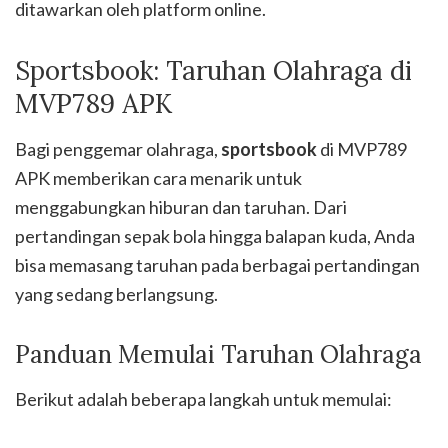
ditawarkan oleh platform online.
Sportsbook: Taruhan Olahraga di
MVP789 APK
Bagi penggemar olahraga,
sportsbook
di MVP789
APK memberikan cara menarik untuk
menggabungkan hiburan dan taruhan. Dari
pertandingan sepak bola hingga balapan kuda, Anda
bisa memasang taruhan pada berbagai pertandingan
yang sedang berlangsung.
Panduan Memulai Taruhan Olahraga
Berikut adalah beberapa langkah untuk memulai: