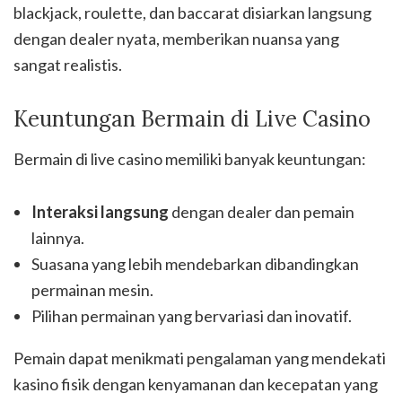
blackjack, roulette, dan baccarat disiarkan langsung
dengan dealer nyata, memberikan nuansa yang
sangat realistis.
Keuntungan Bermain di Live Casino
Bermain di live casino memiliki banyak keuntungan:
Interaksi langsung
dengan dealer dan pemain
lainnya.
Suasana yang lebih mendebarkan dibandingkan
permainan mesin.
Pilihan permainan yang bervariasi dan inovatif.
Pemain dapat menikmati pengalaman yang mendekati
kasino fisik dengan kenyamanan dan kecepatan yang