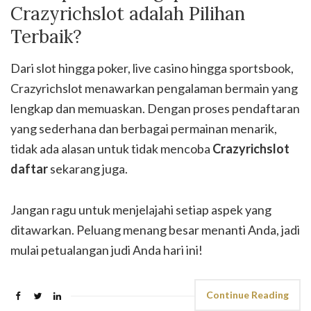
Crazyrichslot adalah Pilihan
Terbaik?
Dari slot hingga poker, live casino hingga sportsbook,
Crazyrichslot menawarkan pengalaman bermain yang
lengkap dan memuaskan. Dengan proses pendaftaran
yang sederhana dan berbagai permainan menarik,
tidak ada alasan untuk tidak mencoba
Crazyrichslot
daftar
sekarang juga.
Jangan ragu untuk menjelajahi setiap aspek yang
ditawarkan. Peluang menang besar menanti Anda, jadi
mulai petualangan judi Anda hari ini!
Continue Reading