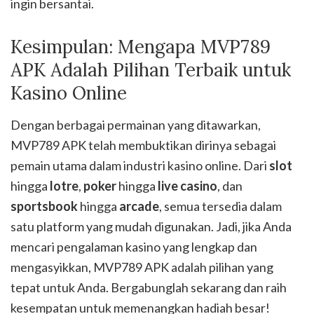
ingin bersantai.
Kesimpulan: Mengapa MVP789
APK Adalah Pilihan Terbaik untuk
Kasino Online
Dengan berbagai permainan yang ditawarkan,
MVP789 APK telah membuktikan dirinya sebagai
pemain utama dalam industri kasino online. Dari
slot
hingga
lotre
,
poker
hingga
live casino
, dan
sportsbook
hingga
arcade
, semua tersedia dalam
satu platform yang mudah digunakan. Jadi, jika Anda
mencari pengalaman kasino yang lengkap dan
mengasyikkan, MVP789 APK adalah pilihan yang
tepat untuk Anda. Bergabunglah sekarang dan raih
kesempatan untuk memenangkan hadiah besar!