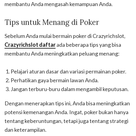
membantu Anda mengasah kemampuan Anda.
Tips untuk Menang di Poker
Sebelum Anda mulai bermain poker di Crazyrichslot,
Crazyrichslot daftar
ada beberapa tips yang bisa
membantu Anda meningkatkan peluang menang:
Pelajari aturan dasar dan variasi permainan poker.
Perhatikan gaya bermain lawan Anda.
Jangan terburu-buru dalam mengambil keputusan.
Dengan menerapkan tips ini, Anda bisa meningkatkan
potensi kemenangan Anda. Ingat, poker bukan hanya
tentang keberuntungan, tetapi juga tentang strategi
dan keterampilan.