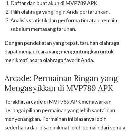
Daftar dan buat akun di MVP789 APK.
Pilih olahraga yang ingin Anda pertaruhkan.
Analisis statistik dan performa tim atau pemain
sebelum memasang taruhan.
Dengan pendekatan yang tepat, taruhan olahraga
dapat menjadi cara yang menguntungkan untuk
menikmati acara olahraga favorit Anda.
Arcade: Permainan Ringan yang
Mengasyikkan di MVP789 APK
Terakhir,
arcade
di MVP789 APK menawarkan
berbagai pilihan permainan yang lebih santai dan
menyenangkan. Permainan ini biasanya lebih
sederhana dan bisa dinikmati oleh pemain dari semua