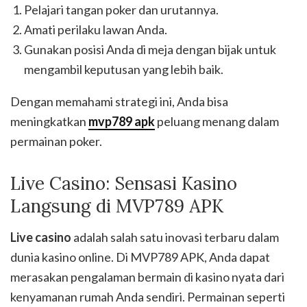
Pelajari tangan poker dan urutannya.
Amati perilaku lawan Anda.
Gunakan posisi Anda di meja dengan bijak untuk
mengambil keputusan yang lebih baik.
Dengan memahami strategi ini, Anda bisa
meningkatkan
mvp789 apk
peluang menang dalam
permainan poker.
Live Casino: Sensasi Kasino
Langsung di MVP789 APK
Live casino
adalah salah satu inovasi terbaru dalam
dunia kasino online. Di MVP789 APK, Anda dapat
merasakan pengalaman bermain di kasino nyata dari
kenyamanan rumah Anda sendiri. Permainan seperti