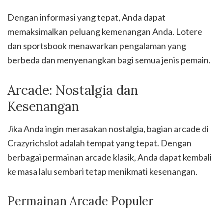
Dengan informasi yang tepat, Anda dapat
memaksimalkan peluang kemenangan Anda. Lotere
dan sportsbook menawarkan pengalaman yang
berbeda dan menyenangkan bagi semua jenis pemain.
Arcade: Nostalgia dan
Kesenangan
Jika Anda ingin merasakan nostalgia, bagian arcade di
Crazyrichslot adalah tempat yang tepat. Dengan
berbagai permainan arcade klasik, Anda dapat kembali
ke masa lalu sembari tetap menikmati kesenangan.
Permainan Arcade Populer