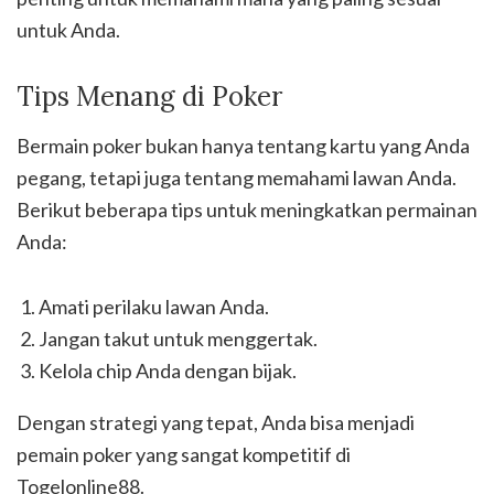
untuk Anda.
Tips Menang di Poker
Bermain poker bukan hanya tentang kartu yang Anda
pegang, tetapi juga tentang memahami lawan Anda.
Berikut beberapa tips untuk meningkatkan permainan
Anda:
Amati perilaku lawan Anda.
Jangan takut untuk menggertak.
Kelola chip Anda dengan bijak.
Dengan strategi yang tepat, Anda bisa menjadi
pemain poker yang sangat kompetitif di
Togelonline88.