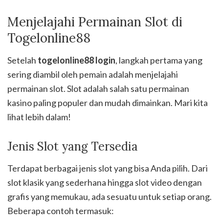
Menjelajahi Permainan Slot di
Togelonline88
Setelah
togelonline88 login
, langkah pertama yang
sering diambil oleh pemain adalah menjelajahi
permainan slot. Slot adalah salah satu permainan
kasino paling populer dan mudah dimainkan. Mari kita
lihat lebih dalam!
Jenis Slot yang Tersedia
Terdapat berbagai jenis slot yang bisa Anda pilih. Dari
slot klasik yang sederhana hingga slot video dengan
grafis yang memukau, ada sesuatu untuk setiap orang.
Beberapa contoh termasuk: