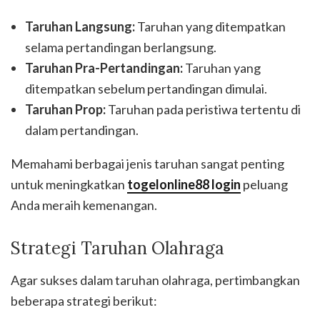
Taruhan Langsung:
Taruhan yang ditempatkan
selama pertandingan berlangsung.
Taruhan Pra-Pertandingan:
Taruhan yang
ditempatkan sebelum pertandingan dimulai.
Taruhan Prop:
Taruhan pada peristiwa tertentu di
dalam pertandingan.
Memahami berbagai jenis taruhan sangat penting
untuk meningkatkan
togelonline88 login
peluang
Anda meraih kemenangan.
Strategi Taruhan Olahraga
Agar sukses dalam taruhan olahraga, pertimbangkan
beberapa strategi berikut: