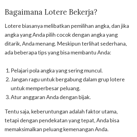
Bagaimana Lotere Bekerja?
Lotere biasanya melibatkan pemilihan angka, dan jika
angka yang Anda pilih cocok dengan angka yang
ditarik, Anda menang. Meskipun terlihat sederhana,
ada beberapa tips yang bisa membantu Anda:
Pelajari pola angka yang sering muncul.
Jangan ragu untuk bergabung dalam grup lotere
untuk memperbesar peluang.
Atur anggaran Anda dengan bijak.
Tentu saja, keberuntungan adalah faktor utama,
tetapi dengan pendekatan yang tepat, Anda bisa
memaksimalkan peluang kemenangan Anda.