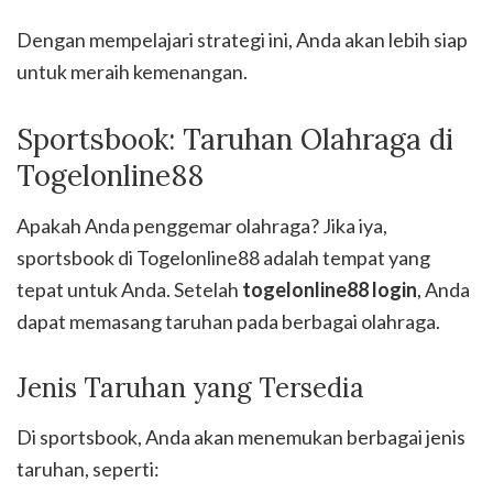
Dengan mempelajari strategi ini, Anda akan lebih siap
untuk meraih kemenangan.
Sportsbook: Taruhan Olahraga di
Togelonline88
Apakah Anda penggemar olahraga? Jika iya,
sportsbook di Togelonline88 adalah tempat yang
tepat untuk Anda. Setelah
togelonline88 login
, Anda
dapat memasang taruhan pada berbagai olahraga.
Jenis Taruhan yang Tersedia
Di sportsbook, Anda akan menemukan berbagai jenis
taruhan, seperti: