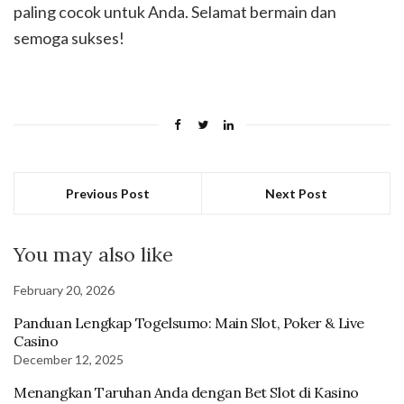
paling cocok untuk Anda. Selamat bermain dan
semoga sukses!
Previous Post
Next Post
You may also like
February 20, 2026
Panduan Lengkap Togelsumo: Main Slot, Poker & Live
Casino
December 12, 2025
Menangkan Taruhan Anda dengan Bet Slot di Kasino