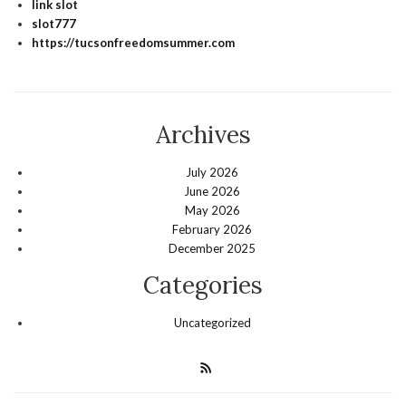
link slot
slot777
https://tucsonfreedomsummer.com
Archives
July 2026
June 2026
May 2026
February 2026
December 2025
Categories
Uncategorized