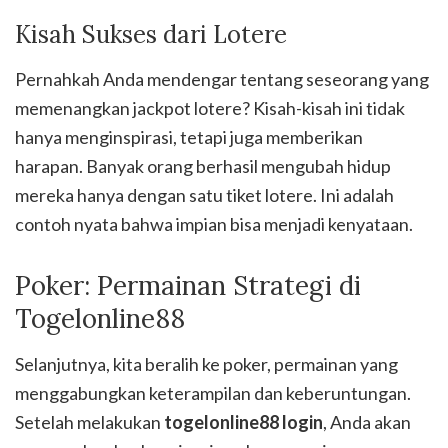
Kisah Sukses dari Lotere
Pernahkah Anda mendengar tentang seseorang yang
memenangkan jackpot lotere? Kisah-kisah ini tidak
hanya menginspirasi, tetapi juga memberikan
harapan. Banyak orang berhasil mengubah hidup
mereka hanya dengan satu tiket lotere. Ini adalah
contoh nyata bahwa impian bisa menjadi kenyataan.
Poker: Permainan Strategi di
Togelonline88
Selanjutnya, kita beralih ke poker, permainan yang
menggabungkan keterampilan dan keberuntungan.
Setelah melakukan
togelonline88 login
, Anda akan